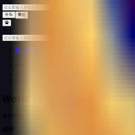
简
兽人控游戏库
文章
World Flipper 全球服务器列表
World Flipper 全球服务器列
最后更新：2022/10/26 19:56
说明