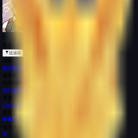
5+
类型：未知
过滤器
排序：
最受欢迎
情报更新
无结果
站点地图
首页
游戏列表
作者列表
标签列表
国际站
语言
English
简体中文
繁體中文
日本語
意见反馈
站点状态