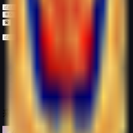
简
兽人控游戏库
所有游戏
作者
5+
来自 5+ 的游戏