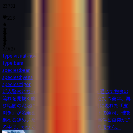
23731
213
3.9
(
2
)
type:visual-novel
type:bara
species:bear
species:hyena
species:tiger
新人警官となって2年の彼は、偶然の出来事を通じて物事の
流れを見抜く魔眼を手に入れました。この力を持つ彼は、再
び暗闇の泥沼に引き込まれていきます。2年前に現れた「皮
剥ぎ」が名乗る殺人犯の少年、狂信的なカルトの祭司、魂を
集める謎めいた呪術師。次々と起こる奇怪な事件と衝突が迫
る中で、かつての日常はもはや戻ることはありません。